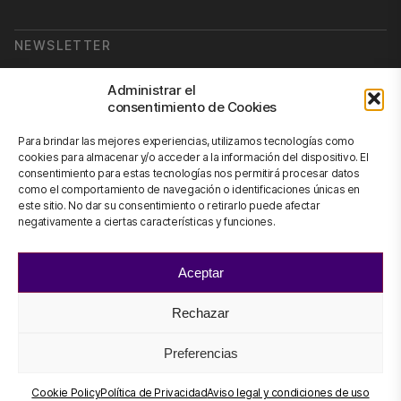
NEWSLETTER
Suscribirse a nuestra newsletter
Administrar el
consentimiento de Cookies
Newsletter
Para brindar las mejores experiencias, utilizamos tecnologías como
cookies para almacenar y/o acceder a la información del dispositivo. El
consentimiento para estas tecnologías nos permitirá procesar datos
como el comportamiento de navegación o identificaciones únicas en
CONTÁCTANOS
este sitio. No dar su consentimiento o retirarlo puede afectar
negativamente a ciertas características y funciones.
info@scienhub.org
Aceptar
Rechazar
©2026 ScienHub
Aviso legal y condiciones de uso
Preferencias
Política de Privacidad
Política de Cookies
Cookie Policy
Política de Privacidad
Aviso legal y condiciones de uso