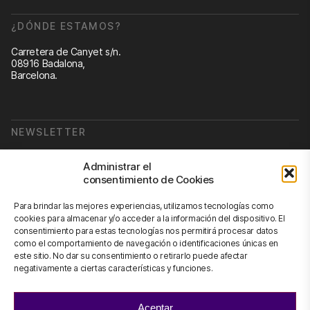
¿DÓNDE ESTAMOS?
Carretera de Canyet s/n.
08916 Badalona,
Barcelona.
NEWSLETTER
Suscribirse a nuestra newsletter
Administrar el
consentimiento de Cookies
Newsletter
Para brindar las mejores experiencias, utilizamos tecnologías como
cookies para almacenar y/o acceder a la información del dispositivo. El
consentimiento para estas tecnologías nos permitirá procesar datos
como el comportamiento de navegación o identificaciones únicas en
CONTÁCTANOS
este sitio. No dar su consentimiento o retirarlo puede afectar
negativamente a ciertas características y funciones.
info@scienhub.org
Aceptar