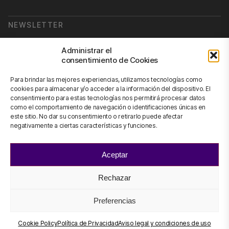
NEWSLETTER
Suscribirse a nuestra newsletter
Administrar el
consentimiento de Cookies
Newsletter
Para brindar las mejores experiencias, utilizamos tecnologías como
cookies para almacenar y/o acceder a la información del dispositivo. El
consentimiento para estas tecnologías nos permitirá procesar datos
como el comportamiento de navegación o identificaciones únicas en
CONTÁCTANOS
este sitio. No dar su consentimiento o retirarlo puede afectar
negativamente a ciertas características y funciones.
info@scienhub.org
Aceptar
Rechazar
©2026 ScienHub
Aviso legal y condiciones de uso
Preferencias
Política de Privacidad
Política de Cookies
Cookie Policy
Política de Privacidad
Aviso legal y condiciones de uso