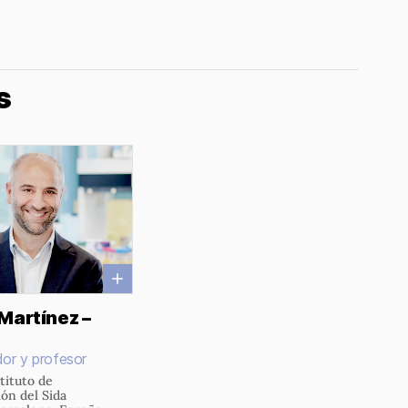
s
Martínez –
dor y profesor
tituto de
ión del Sida