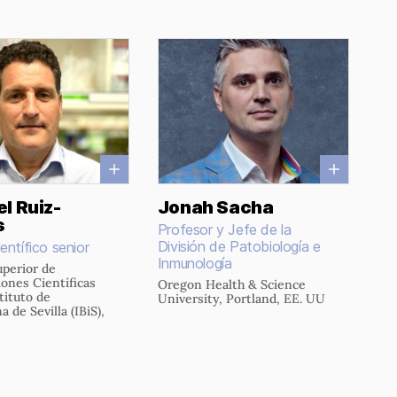
l Ruiz-
Jonah Sacha
s
Profesor y Jefe de la
División de Patobiología e
entífico senior
Inmunología
perior de
iones Científicas
Oregon Health & Science
tituto de
University, Portland, EE. UU
 de Sevilla (IBiS),