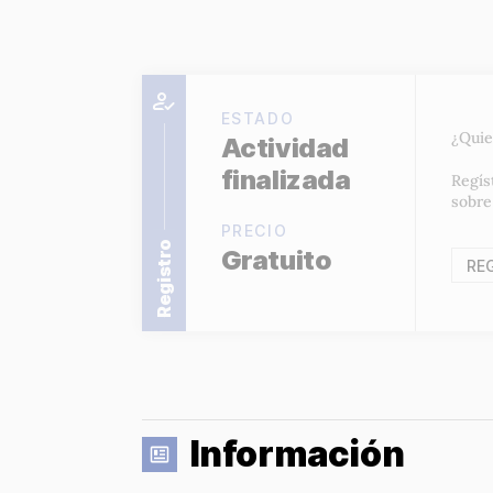
ESTADO
¿Quie
Actividad
finalizada
Regís
sobre
PRECIO
Registro
Gratuito
RE
Información