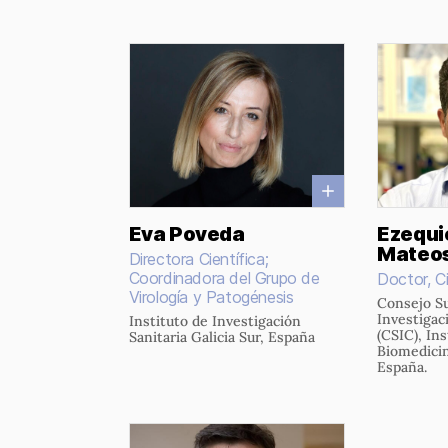
Eva Poveda
Ezequie
Mateo
Directora Científica;
Coordinadora del Grupo de
Doctor, Ci
Virología y Patogénesis
Consejo Su
Investigac
Instituto de Investigación
(CSIC), Ins
Sanitaria Galicia Sur, España
Biomedicina
España.