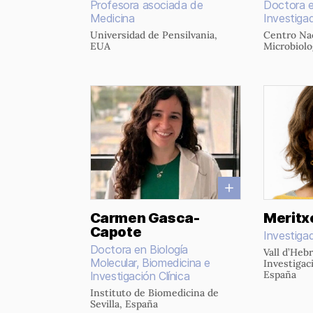
Profesora asociada de
Doctora e
Medicina
Investiga
Universidad de Pensilvania,
Centro Na
EUA
Microbiolo
Carmen Gasca-
Meritx
Capote
Investiga
Doctora en Biología
Vall d’Heb
Molecular, Biomedicina e
Investigac
España
Investigación Clínica
Instituto de Biomedicina de
Sevilla, España