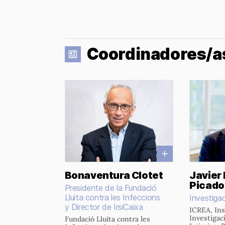
Coordinadores/a
Bonaventura Clotet
Javier 
Picado
Presidente de la Fundació
Lluita contra les Infeccions
Investiga
y Director de IrsiCaixa
ICREA, Ins
Investigac
Fundació Lluita contra les