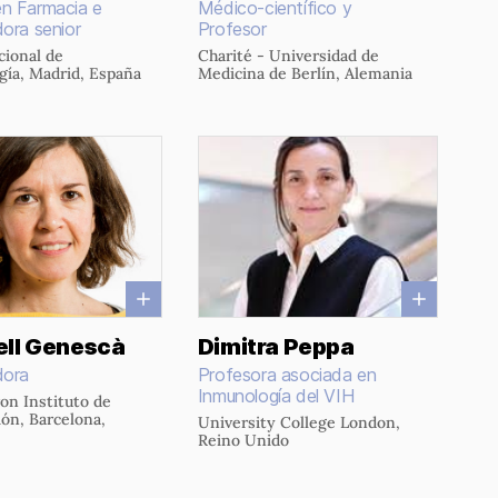
n Farmacia e
Médico-científico y
dora senior
Profesor
cional de
Charité - Universidad de
gía, Madrid, España
Medicina de Berlín, Alemania
ell Genescà
Dimitra Peppa
dora
Profesora asociada en
Inmunología del VIH
ron Instituto de
ión, Barcelona,
University College London,
Reino Unido