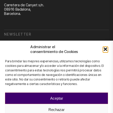
Carretera de Canyet s/n.
08916 Badalona,
Barcelona.
NEWSLETTER
Suscribirse a nuestra newsletter
Administrar el
consentimiento de Cookies
Newsletter
Para brindar las mejores experiencias, utilizamos tecnologías como
cookies para almacenar y/o acceder a la información del dispositivo. El
consentimiento para estas tecnologías nos permitirá procesar datos
como el comportamiento de navegación o identificaciones únicas en
CONTÁCTANOS
este sitio. No dar su consentimiento o retirarlo puede afectar
negativamente a ciertas características y funciones.
info@scienhub.org
Aceptar
Rechazar
©2026 ScienHub