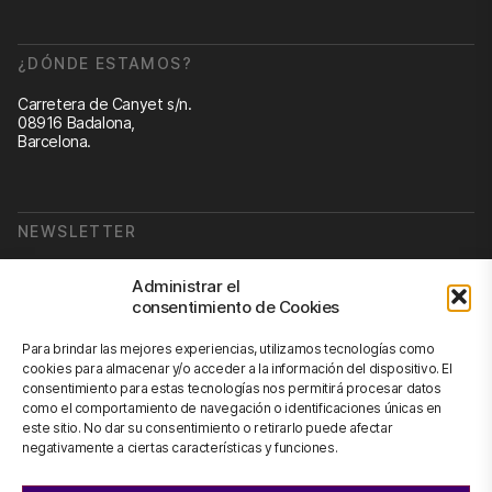
¿DÓNDE ESTAMOS?
Carretera de Canyet s/n.
08916 Badalona,
Barcelona.
NEWSLETTER
Suscribirse a nuestra newsletter
Administrar el
consentimiento de Cookies
Newsletter
Para brindar las mejores experiencias, utilizamos tecnologías como
cookies para almacenar y/o acceder a la información del dispositivo. El
consentimiento para estas tecnologías nos permitirá procesar datos
como el comportamiento de navegación o identificaciones únicas en
CONTÁCTANOS
este sitio. No dar su consentimiento o retirarlo puede afectar
negativamente a ciertas características y funciones.
info@scienhub.org