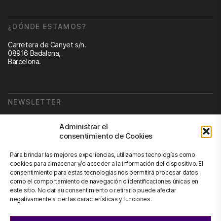
¿DÓNDE ESTAMOS?
Carretera de Canyet s/n.
08916 Badalona,
Barcelona.
NEWSLETTER
Suscribirse a nuestra newsletter
Administrar el
consentimiento de Cookies
Newsletter
Para brindar las mejores experiencias, utilizamos tecnologías como
cookies para almacenar y/o acceder a la información del dispositivo. El
consentimiento para estas tecnologías nos permitirá procesar datos
como el comportamiento de navegación o identificaciones únicas en
CONTÁCTANOS
este sitio. No dar su consentimiento o retirarlo puede afectar
negativamente a ciertas características y funciones.
info@scienhub.org