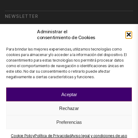
NEWSLETTER
Suscribirse a nuestra newsletter
Administrar el
consentimiento de Cookies
Newsletter
Para brindar las mejores experiencias, utilizamos tecnologías como
cookies para almacenar y/o acceder a la información del dispositivo. El
consentimiento para estas tecnologías nos permitirá procesar datos
como el comportamiento de navegación o identificaciones únicas en
CONTÁCTANOS
este sitio. No dar su consentimiento o retirarlo puede afectar
negativamente a ciertas características y funciones.
info@scienhub.org
Aceptar
Rechazar
©2026 ScienHub
Aviso legal y condiciones de uso
Preferencias
Política de Privacidad
Política de Cookies
Cookie Policy
Política de Privacidad
Aviso legal y condiciones de uso