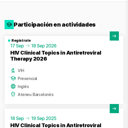
Participación en actividades
Ver actividad
Regístrate
17 Sep
18 Sep 2026
HIV Clinical Topics in Antiretroviral
Therapy 2026
VIH
Presencial
Inglés
Ateneu Barcelonès
Ver actividad
18 Sep
19 Sep 2025
HIV Clinical Topics in Antiretroviral