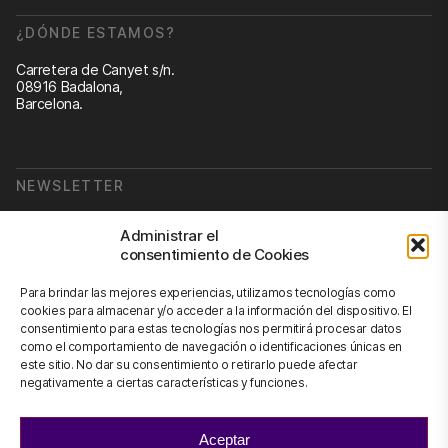
¿DÓNDE ESTAMOS?
Carretera de Canyet s/n.
08916 Badalona,
Barcelona.
NEWSLETTER
Suscribirse a nuestra newsletter
Administrar el
consentimiento de Cookies
Newsletter
Para brindar las mejores experiencias, utilizamos tecnologías como
cookies para almacenar y/o acceder a la información del dispositivo. El
consentimiento para estas tecnologías nos permitirá procesar datos
como el comportamiento de navegación o identificaciones únicas en
CONTÁCTANOS
este sitio. No dar su consentimiento o retirarlo puede afectar
negativamente a ciertas características y funciones.
info@scienhub.org
Aceptar