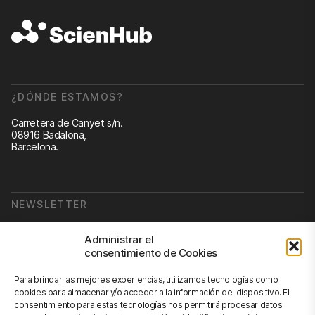
¿DÓNDE ESTAMOS?
Carretera de Canyet s/n.
08916 Badalona,
Barcelona.
NEWSLETTER
Suscribirse a nuestra newsletter
Administrar el
consentimiento de Cookies
Newsletter
Para brindar las mejores experiencias, utilizamos tecnologías como
cookies para almacenar y/o acceder a la información del dispositivo. El
consentimiento para estas tecnologías nos permitirá procesar datos