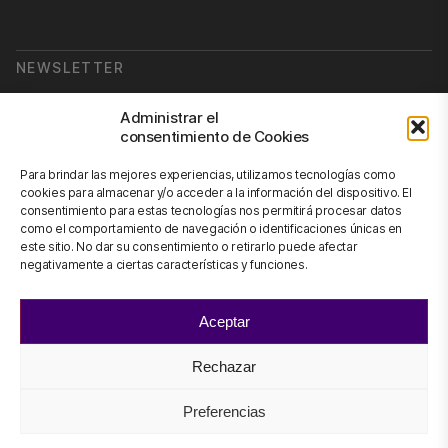
NEWSLETTER
Suscribirse a nuestra newsletter
Administrar el
consentimiento de Cookies
Newsletter
Para brindar las mejores experiencias, utilizamos tecnologías como
cookies para almacenar y/o acceder a la información del dispositivo. El
consentimiento para estas tecnologías nos permitirá procesar datos
como el comportamiento de navegación o identificaciones únicas en
CONTÁCTANOS
este sitio. No dar su consentimiento o retirarlo puede afectar
negativamente a ciertas características y funciones.
info@scienhub.org
Aceptar
Rechazar
©2026 ScienHub
Aviso legal y condiciones de uso
Preferencias
Política de Privacidad