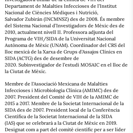
Departament de Malalties Infeccioses de l’Institut
Nacional de Ciències Mèdiques i Nutrició,
Salvador Zubirán (INCMNSZ) des de 2008. És membre
del Sistema Nacional d’Investigadors de Mèxic des de
2010, actualment nivell II. Professora adjunta del
Programa de VIH/SIDA de la Universitat Nacional
Autònoma de Mèxic (UNAM). Coordinador del CRS del
lloc mexicà de la Xarxa de Grups d’Assajos Clínics en
SIDA (ACTG) des de desembre de
2020. Subinvestigador de l’estudi MOSAIC en el lloc de
la Ciutat de Mèxic.
Membre de l’Associació Mexicana de Malalties
Infeccioses i Microbiologia Clínica (AMIMC) des de
2007. President del Comitè de VIH de la AMIMC de
2015 a 2017. Membre de la Societat Internacional de la
SIDA des de 2007. President local de la Conferència
Científica de la Societat Internacional de la SIDA
(IAS) que se celebrarà a la Ciutat de Mèxic en 2019.
Designat com a part del comitè científic per a ser líder