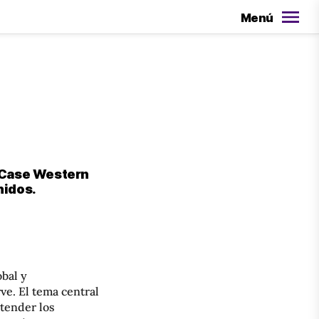
Menú
t Case Western
nidos.
bal y
e. El tema central
ntender los