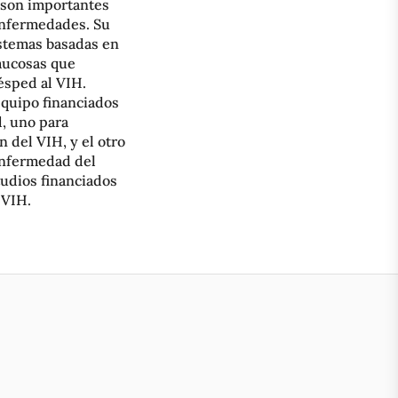
 son importantes
 enfermedades. Su
istemas basadas en
mucosas que
ésped al VIH.
equipo financiados
d, uno para
 del VIH, y el otro
enfermedad del
tudios financiados
 VIH.