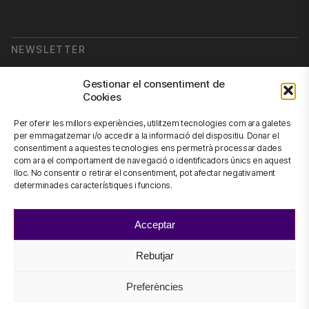
NEWSLETTER
Subscriu-te a la nostra newsletter
Gestionar el consentiment de
Cookies
Newsletter
Per oferir les millors experiències, utilitzem tecnologies com ara galetes
per emmagatzemar i/o accedir a la informació del dispositiu. Donar el
consentiment a aquestes tecnologies ens permetrà processar dades
com ara el comportament de navegació o identificadors únics en aquest
CONTACTA'NS
lloc. No consentir o retirar el consentiment, pot afectar negativament
determinades característiques i funcions.
info@scienhub.org
Acceptar
Rebutjar
©2026 ScienHub
Avís legal i condicions d’ús
Preferències
Politica de Privacitat