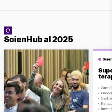
ScienHub al 2025
Scie
Supo
tera
Cardio
Endocr
Gastro
Hemat
Immun