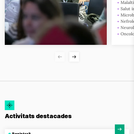
Malalt
Salut 
Micro
Nefrol
Neurol
Oncolo
Activitats destacades
Veure activitat
Registra't