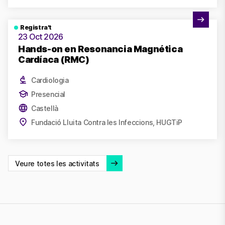
Veure activitat
Registra't
23 Oct 2026
Hands-on en Resonancia Magnética
Cardíaca (RMC)
Cardiologia
Presencial
Castellà
Fundació Lluita Contra les Infeccions, HUGTiP
Veure totes les activitats