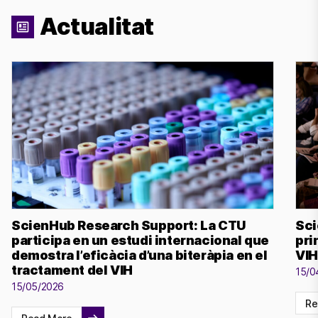
Actualitat
ScienHub Research Support: La CTU
Sci
participa en un estudi internacional que
pri
demostra l’eficàcia d’una biteràpia en el
VIH
tractament del VIH
15/0
15/05/2026
Re