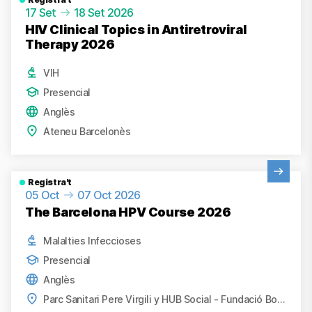
17 Set
18 Set 2026
HIV Clinical Topics in Antiretroviral
Therapy 2026
VIH
Presencial
Anglès
Ateneu Barcelonès
Veure activitat
Registra't
05 Oct
07 Oct 2026
The Barcelona HPV Course 2026
Malalties Infeccioses
Presencial
Anglès
Parc Sanitari Pere Virgili y HUB Social - Fundació Bofill, Barcelona