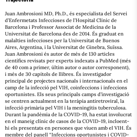
Juan Ambrosioni MD, Ph.D., és especialista del Servei
d’Enfermetats Infeccioses de l’Hospital Clínic de
Barcelona i Professor Associat de Medicina de la
Universitat de Barcelona des de 2014. És graduat en
malalties infeccioses per la Universitat de Buenos
Aires, Argentina, i la Universitat de Ginebra, Suïssa.
Juan Ambrosioni és autor de més de 130 articles
científics revisats per experts indexats a PubMed (més
de 40 com a primer, últim autor o autor corresponent),
i més de 30 capítols de llibres. És investigador
principal de projectes nacionals i internacionals en el
camp de la infecció pel VIH, coinfeccions i infeccions
oportunistes. Els seus principals camps d’investigació
se centren actualment en la teràpia antiretroviral, la
infecció primària pel VIH i la meningitis tuberculosa.
Durant la pandèmia de la COVID-19, ha estat involucrat
en el maneig clínic de casos de la COVID-19, incloent-
hi els presentats en persones que viuen amb el VIH. És
membre del panell “Infeccions oportunistes i COVID-