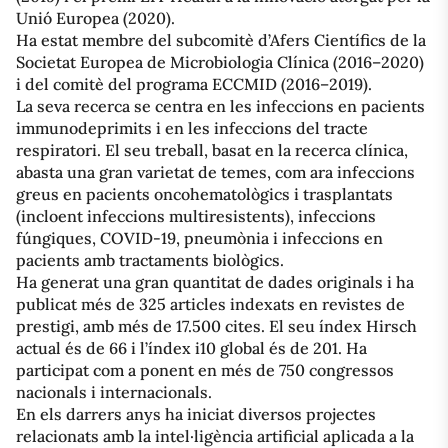
Unió Europea (2020).
Ha estat membre del subcomitè d’Afers Científics de la
Societat Europea de Microbiologia Clínica (2016–2020)
i del comitè del programa ECCMID (2016–2019).
La seva recerca se centra en les infeccions en pacients
immunodeprimits i en les infeccions del tracte
respiratori. El seu treball, basat en la recerca clínica,
abasta una gran varietat de temes, com ara infeccions
greus en pacients oncohematològics i trasplantats
(incloent infeccions multiresistents), infeccions
fúngiques, COVID-19, pneumònia i infeccions en
pacients amb tractaments biològics.
Ha generat una gran quantitat de dades originals i ha
publicat més de 325 articles indexats en revistes de
prestigi, amb més de 17.500 cites. El seu índex Hirsch
actual és de 66 i l’índex i10 global és de 201. Ha
participat com a ponent en més de 750 congressos
nacionals i internacionals.
En els darrers anys ha iniciat diversos projectes
relacionats amb la intel·ligència artificial aplicada a la