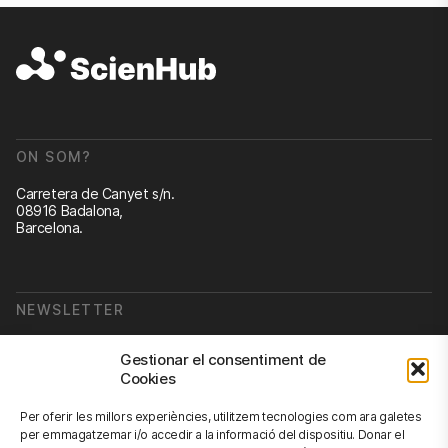
ON SOM?
Carretera de Canyet s/n.
08916 Badalona,
Barcelona.
NEWSLETTER
Subscriu-te a la nostra newsletter
Gestionar el consentiment de
Cookies
Newsletter
Per oferir les millors experiències, utilitzem tecnologies com ara galetes
per emmagatzemar i/o accedir a la informació del dispositiu. Donar el