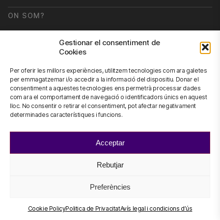
ON SOM?
Carretera de Canyet s/n.
Gestionar el consentiment de
08916 Badalona,
Barcelona.
Cookies
Per oferir les millors experiències, utilitzem tecnologies com ara galetes
per emmagatzemar i/o accedir a la informació del dispositiu. Donar el
consentiment a aquestes tecnologies ens permetrà processar dades
NEWSLETTER
com ara el comportament de navegació o identificadors únics en aquest
lloc. No consentir o retirar el consentiment, pot afectar negativament
Subscriu-te a la nostra newsletter
determinades característiques i funcions.
Newsletter
Acceptar
Rebutjar
CONTACTA'NS
Preferències
info@scienhub.org
Cookie Policy
Politica de Privacitat
Avís legal i condicions d’ús