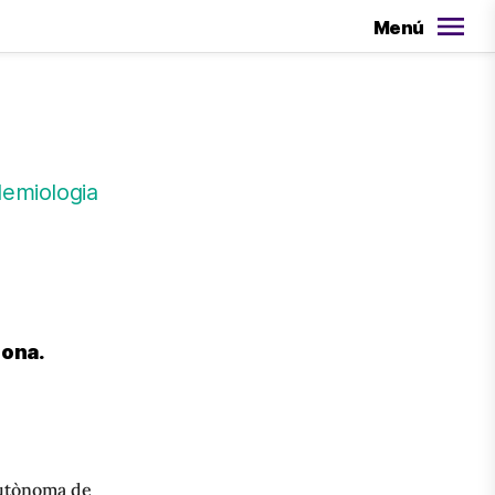
Menú
demiologia
lona.
 Autònoma de