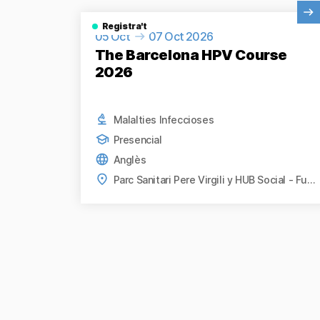
Veure activitat
Registra't
05 Oct
07 Oct 2026
The Barcelona HPV Course
2026
Malalties Infeccioses
Presencial
Anglès
Parc Sanitari Pere Virgili y HUB Social - Fundació Bofill, Barcelona