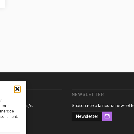
OM?
NEWSLETTER
er
ra de Canyet s/n.
Subscriu-te a la nostra newslett
ment a
Badalona,
ament de
na.
Newsletter
nsentiment,