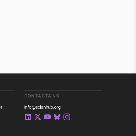
CONTACTA'NS
er
info@scienhub.org