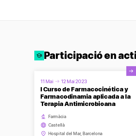
Participació en act
Veure activitat
11 Mai
12 Mai 2023
I Curso de Farmacocinética y
Farmacodinamia aplicada a la
Terapia Antimicrobioana
Farmàcia
Castellà
Hospital del Mar, Barcelona