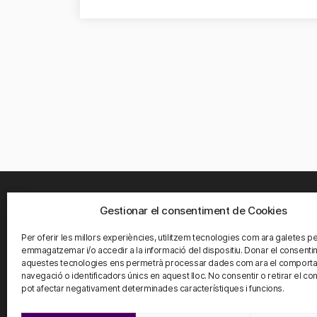
Gestionar el consentiment de Cookies
ON S
Per oferir les millors experiències, utilitzem tecnologies com ara galetes p
Carrete
emmagatzemar i/o accedir a la informació del dispositiu. Donar el consenti
08916 
aquestes tecnologies ens permetrà processar dades com ara el comport
Barcelo
navegació o identificadors únics en aquest lloc. No consentir o retirar el co
pot afectar negativament determinades característiques i funcions.