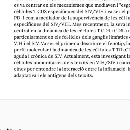
es va centrar en els mecanismes que mediaven l'”esg
cèl·lules T CD8 específiques del SIV/VIH i va ser el 
PD-1 com a mediador de la supervivència de les cèl·l
específiques del SIV/VIH. Més recentment, la seva in
centrat en la dinàmica de les cèl·lules T CD4 i CD8 a ni
particularment en els fol·licles dels ganglis limfàtics 
VIH i el SIV. Va ser el primer a descriure el fenotip, la 
perfil molecular i la dinàmica de les cèl·lules T Tfh C
aguda i crònica de SIV. Actualment, està investigant l
cèl·lules immunitàries dels teixits en VIH/SIV i càn
eines per entendre la interacció entre la inflamació, 
adaptativa i els antígens dels teixits.