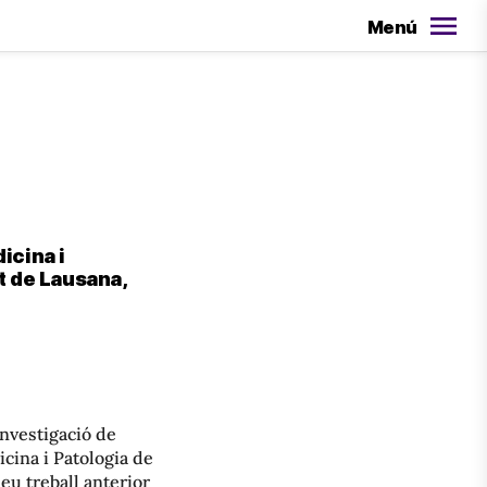
Menú
icina i
t de Lausana,
Investigació de
icina i Patologia de
eu treball anterior