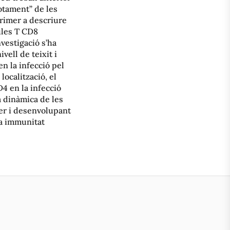
otament” de les
primer a descriure
ules T CD8
vestigació s’ha
vell de teixit i
en la infecció pel
localització, el
D4 en la infecció
a dinàmica de les
cer i desenvolupant
la immunitat