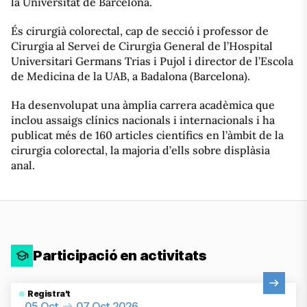
la Universitat de Barcelona.
És cirurgià colorectal, cap de secció i professor de
Cirurgia al Servei de Cirurgia General de l’Hospital
Universitari Germans Trias i Pujol i director de l’Escola
de Medicina de la UAB, a Badalona (Barcelona).
Ha desenvolupat una àmplia carrera acadèmica que
inclou assaigs clínics nacionals i internacionals i ha
publicat més de 160 articles científics en l’àmbit de la
cirurgia colorectal, la majoria d’ells sobre displàsia
anal.
Participació en activitats
Veure activitat
Registra't
05 Oct
07 Oct 2026