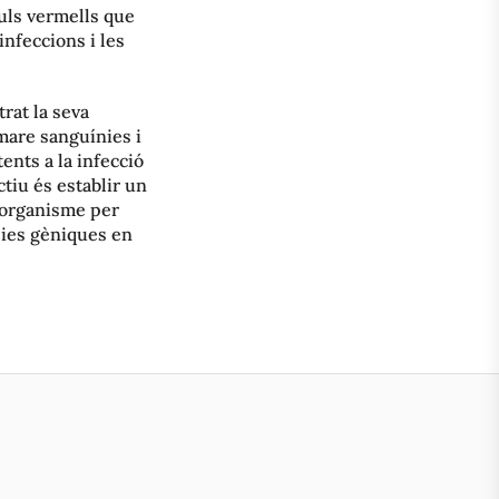
buls vermells que
nfeccions i les
trat la seva
 mare sanguínies i
ents a la infecció
ctiu és establir un
l’organisme per
àpies gèniques en