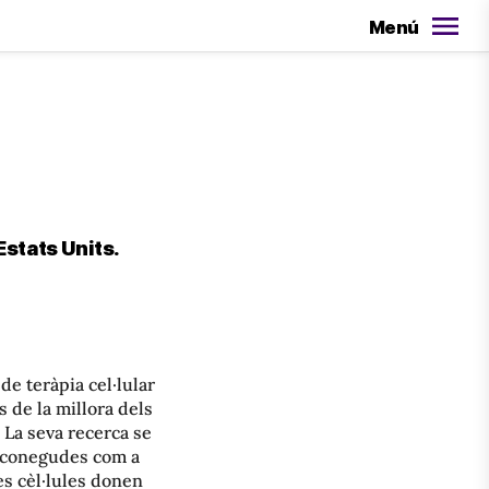
Menú
Estats Units.
e teràpia cel·lular
 de la millora dels
. La seva recerca se
é conegudes com a
es cèl·lules donen