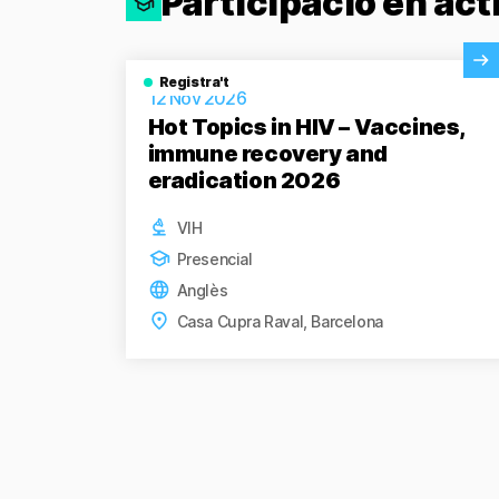
Participació en act
Veure activitat
Registra't
12 Nov 2026
Hot Topics in HIV – Vaccines,
immune recovery and
eradication 2026
VIH
Presencial
Anglès
Casa Cupra Raval, Barcelona