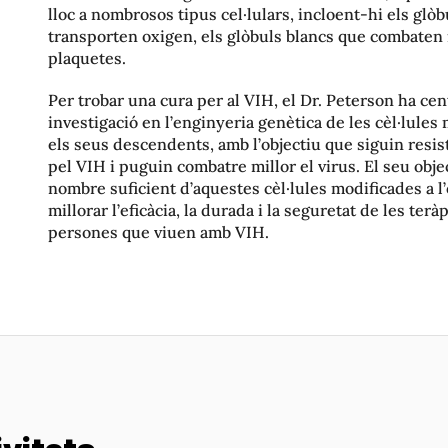
lloc a nombrosos tipus cel·lulars, incloent-hi els glò
transporten oxigen, els glòbuls blancs que combaten i
plaquetes.
Per trobar una cura per al VIH, el Dr. Peterson ha cen
investigació en l’enginyeria genètica de les cèl·lules
els seus descendents, amb l’objectiu que siguin resist
pel VIH i puguin combatre millor el virus. El seu obje
nombre suficient d’aquestes cèl·lules modificades a 
millorar l’eficàcia, la durada i la seguretat de les ter
persones que viuen amb VIH.