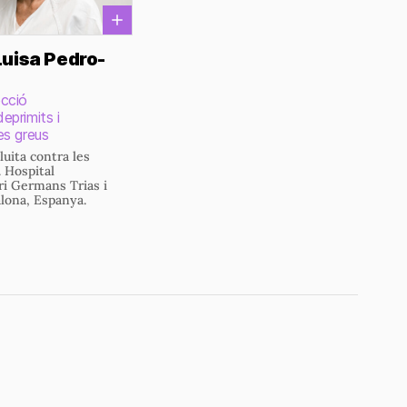
Luisa Pedro-
cció
eprimits i
es greus
luita contra les
. Hospital
ri Germans Trias i
alona, Espanya.