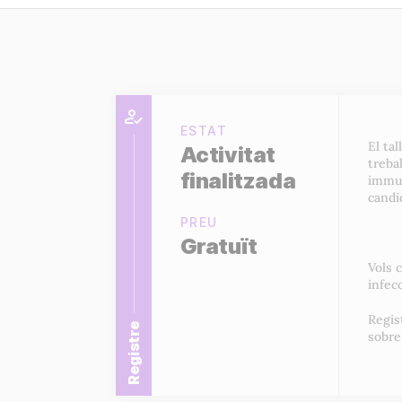
ESTAT
El tal
Activitat
treba
finalitzada
immun
candi
PREU
Gratuït
Vols 
infec
Regis
Registre
sobre