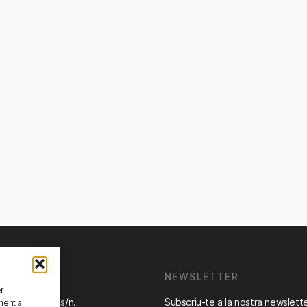
OM?
NEWSLETTER
er
ra de Canyet s/n.
Subscriu-te a la nostra newslett
ment a