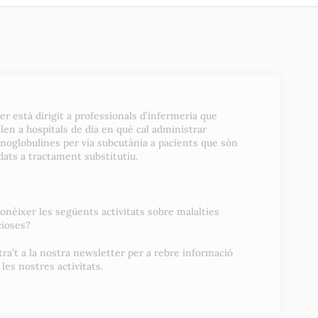
ler està dirigit a professionals d’infermeria que
llen a hospitals de dia en què cal administrar
oglobulines per via subcutània a pacients que són
dats a tractament substitutiu.
conèixer les següents activitats sobre malalties
cioses?
tra’t a la nostra newsletter per a rebre informació
 les nostres activitats.