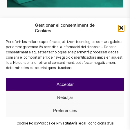
Gestionar el consentiment de
Cookies
Per oferir les millors experiències, utilitzem tecnologies com ara galetes
per emmagatzemar i/o accedir a la informació del dispositiu. Donar el
consentiment a aquestes tecnologies ens permetrà processar dades
com ara el comportament de navegació o identificadors únics en aquest
lloc. No consentir o retirar el consentiment, pot afectar negativament
determinades característiques i funcions.
Acceptar
ON SOM?
Rebutjar
Carretera de Canyet s/n.
08916 Badalona,
Barcelona.
Preferències
Cookie Policy
Politica de Privacitat
Avís legal i condicions d’ús