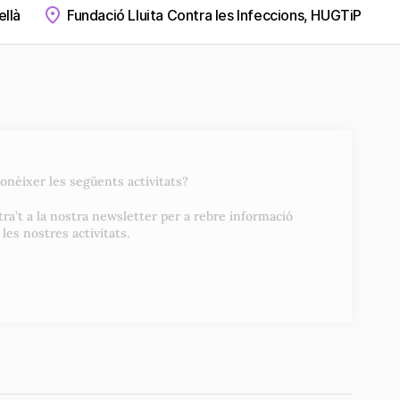
ellà
Fundació Lluita Contra les Infeccions, HUGTiP
conèixer les següents activitats?
tra’t a la nostra newsletter per a rebre informació
 les nostres activitats.