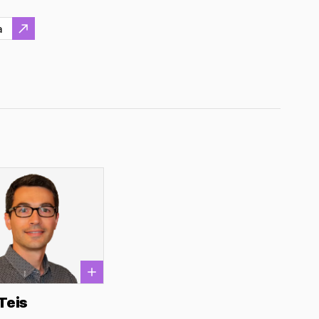
a
Teis