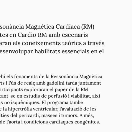
ssonància Magnètica Cardíaca (RM)
stes en Cardio RM amb escenaris
icaran els coneixements teòrics a través
esenvolupar habilitats essencials en el
t-hi els fonaments de la Ressonància Magnètica
ts i l’ús de realç amb gadolini tardà juntament
articipants exploraran el paper de la RM
nt-se en estudis de perfusió i viabilitat, així
ies no isquèmiques. El programa també
la hipertròfia ventricular, l’avaluació de les
lties del pericardi, masses i tumors. A més,
de l’aorta i condicions cardíaques congènites.