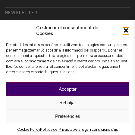
NEWSLETTER
Subscriu-te a la nostra newsletter
Gestionar el consentiment de
Cookies
Newsletter
Per oferir les millors experiències, utilitzem tecnologies com ara galetes
per emmagatzemar i/o accedir a la informació del dispositiu. Donar el
consentiment a aquestes tecnologies ens permetrà processar dades
com ara el comportament de navegació o identificadors únics en aquest
CONTACTA'NS
lloc. No consentir o retirar el consentiment, pot afectar negativament
determinades característiques i funcions.
info@scienhub.org
Acceptar
Rebutjar
©2026 ScienHub
Avís legal i condicions d’ús
Preferències
Politica de Privacitat
Política de Cookies
Cookie Policy
Politica de Privacitat
Avís legal i condicions d’ús