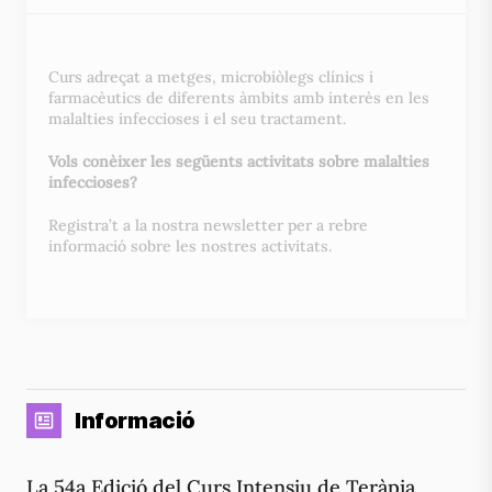
Curs adreçat a metges, microbiòlegs clínics i
farmacèutics de diferents àmbits amb interès en les
malalties infeccioses i el seu tractament.
Vols conèixer les següents activitats sobre malalties
infeccioses?
Registra’t a la nostra newsletter per a rebre
informació sobre les nostres activitats.
Informació
La 54a Edició del Curs Intensiu de Teràpia