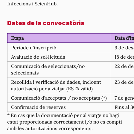
Infeccions i ScienHub.
Dates de la convocatòria
Etapa
Data d’in
Període d’inscripció
9 de de
Avaluació de sol·licituds
18 de d
Comunicació de seleccionats/no
22 de d
seleccionats
Recollida i verificació de dades, incloent
23 de d
autorització per a viatjar (ESTA vàlid)
Comunicació d’acceptats / no acceptats (*)
7 de gen
Confirmació de reserves
Fins al 
* En cas que la documentació per al viatge no hagi
estat proporcionada correctament i/o no es compti
amb les autoritzacions corresponents.