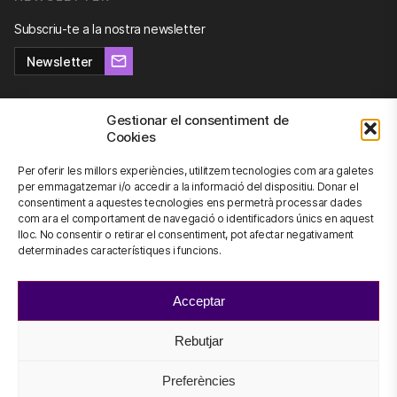
Subscriu-te a la nostra newsletter
Newsletter
Gestionar el consentiment de
Cookies
CONTACTA'NS
Per oferir les millors experiències, utilitzem tecnologies com ara galetes
info@scienhub.org
per emmagatzemar i/o accedir a la informació del dispositiu. Donar el
consentiment a aquestes tecnologies ens permetrà processar dades
com ara el comportament de navegació o identificadors únics en aquest
lloc. No consentir o retirar el consentiment, pot afectar negativament
determinades característiques i funcions.
©2026 ScienHub
Avís legal i condicions d’ús
Acceptar
Politica de Privacitat
Política de Cookies
Rebutjar
Preferències