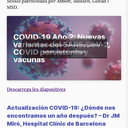
Sessió patrocinada per Abbott, Janssen, Gilead i
MSD.
Feu clic per acceptar màrqueting galetes i
activar aquest contingut
Descarrega les diapositives
Actualización COVID-19: ¿Dónde nos
encontramos un año después? – Dr JM
Miró, Hospital Clínic de Barcelona