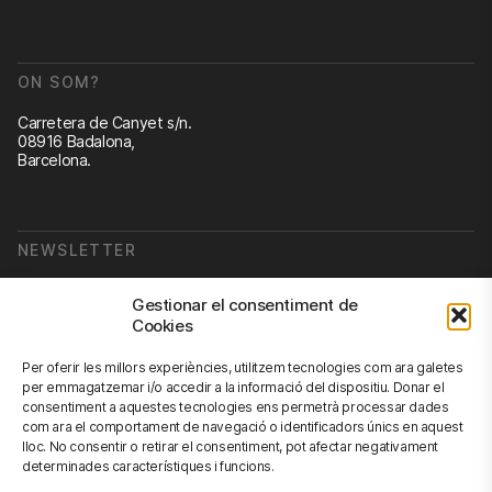
ON SOM?
Carretera de Canyet s/n.
08916 Badalona,
Barcelona.
NEWSLETTER
Subscriu-te a la nostra newsletter
Gestionar el consentiment de
Cookies
Newsletter
Per oferir les millors experiències, utilitzem tecnologies com ara galetes
per emmagatzemar i/o accedir a la informació del dispositiu. Donar el
consentiment a aquestes tecnologies ens permetrà processar dades
com ara el comportament de navegació o identificadors únics en aquest
CONTACTA'NS
lloc. No consentir o retirar el consentiment, pot afectar negativament
determinades característiques i funcions.
info@scienhub.org