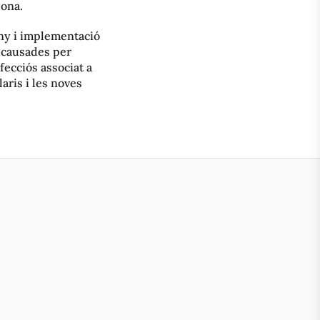
lona.
eny i implementació
 causades per
fecciós associat a
alaris i les noves